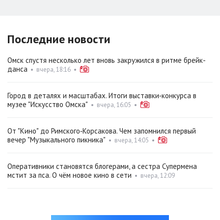
Последние новости
Омск спустя несколько лет вновь закружился в ритме брейк-
данса
•
вчера, 18:16
•
Город в деталях и масштабах. Итоги выставки‑конкурса в
музее "Искусство Омска"
•
вчера, 16:05
•
От "Кино" до Римского‑Корсакова. Чем запомнился первый
вечер "Музыкального пикника"
•
вчера, 14:05
•
Оперативники становятся блогерами, а сестра Супермена
мстит за пса. О чём новое кино в сети
•
вчера, 12:09