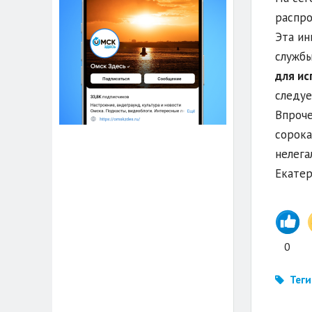
распро
Эта ин
службы
для ис
следуе
Впроче
сорока
нелега
Екатер
0
Теги