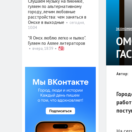
Слушаем музыку на пикнике,
гуляем по альтернативному
городу, лечим любовные
расстройства: чем заняться в
Омске в выходные
•
сегодня,
10:04
ЭКОНОМИ
ОМ
"Я Омск люблю легко и пылко".
Гуляем по Аллее литераторов
•
вчера, 18:39
•
ГА
Автор:
Город
работ
посту
На сег