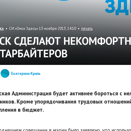
• СИ «Омск Здесь» 13 ноября 2013, 14:10 •
печать
КА
СК СДЕЛАЮТ НЕКОМФОРТ
СТАРБАЙТЕРОВ
Екатерина Криль
ская Администрация будет активнее бороться с н
ников. Кроме упорядочивания трудовых отношений
пления в бюджет.
одняшнем совещании в мэрии было заявлено, что использо