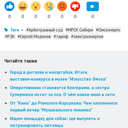
0
0
0
0
0
0
0
Теги
•
#Арбитражный суд
#МРСК Сибири
#Омскэнерго
#РЭК
#Сергей Моденов
#тариф
#электроэнергия
Читайте также
Город в деталях и масштабах. Итоги
выставки‑конкурса в музее "Искусство Омска"
Оперативники становятся блогерами, а сестра
Супермена мстит за пса. О чём новое кино в сети
От "Кино" до Римского‑Корсакова. Чем запомнился
первый вечер "Музыкального пикника"
Ищем площадку для собак: где выгулять и
потренировать питомца