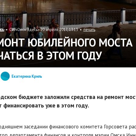
• СИ «Омск Здесь» 20 апреля 2017, 13:13 •
печать
КА
МОНТ ЮБИЛЕЙНОГО МОСТА 
ЧАТЬСЯ В ЭТОМ ГОДУ
Екатерина Криль
одском бюджете заложили средства на ремонт мос
т финансировать уже в этом году.
одняшнем заседании финансового комитета Горсовета ра
ор департамента финансов и контроля мэрии Омска Инна