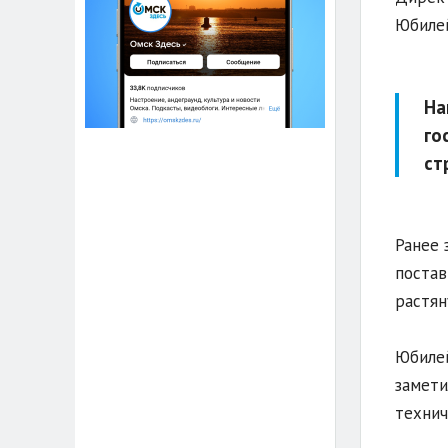
Юбилей
На
го
ст
Ранее 
постав
растян
Юбилей
замети
технич