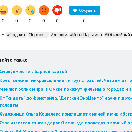
Обсудить
0
0
0
0
0
0
•
#бюджет
#Горсовет
#дороги
#Инна Парыгина
#Юбилейный 
тайте также
Смакуем лето с барной картой
Крестьянская микровселенная и груз страстей. Читаем авт
Меняют облик мира: в Омске покажут фильмы о городах и 
От "сидеть" до фристайла. "Детский ЭкоЦентр" научит друж
таланты
Художница Ольга Кошелева приглашает омичей в мир абст
Стал известен список дорог Омска, где проведут ямочный 
Только 34 % дорог омской агломерации соответствуют но