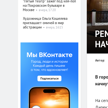
"Пятый театр" зажёг под кей-поп
на Покровском бульваре в
Москве
•
вчера, 17:20
Художница Ольга Кошелева
приглашает омичей в мир
ЭКОНОМИ
абстракции
•
вчера, 16:15
РЕ
НА
Автор:
В гор
начну
На сег
Директ