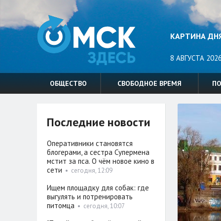
КАРТИНА ДН
8 АВГУСТА 2026
ОБЩЕСТВО
СВОБОДНОЕ ВРЕМЯ
П
Последние новости
Оперативники становятся
блогерами, а сестра Супермена
мстит за пса. О чём новое кино в
сети
•
сегодня, 12:09
Ищем площадку для собак: где
выгулять и потренировать
питомца
•
сегодня, 10:07