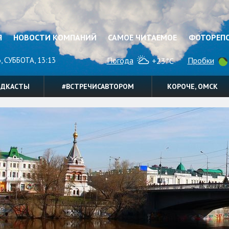
Я
НОВОСТИ КОМПАНИЙ
САМОЕ ЧИТАЕМОЕ
ФОТОРЕП
, СУББОТА, 13:13
Погода
Пробки
+23°C
ОДКАСТЫ
#ВСТРЕЧИСАВТОРОМ
КОРОЧЕ, ОМСК