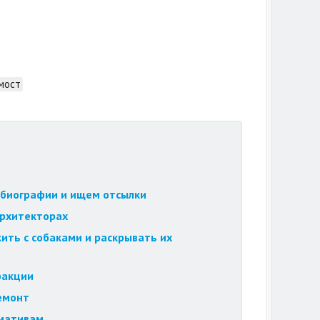
мост
обиографии и ищем отсылки
архитекторах
ить с собаками и раскрывать их
ракции
ремонт
рмативам