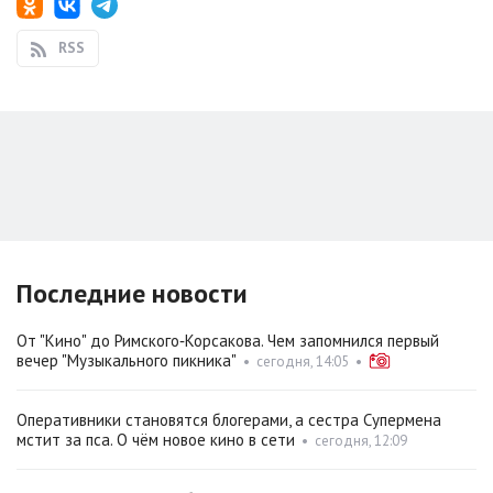
RSS
Последние новости
От "Кино" до Римского‑Корсакова. Чем запомнился первый
вечер "Музыкального пикника"
•
сегодня, 14:05
•
Оперативники становятся блогерами, а сестра Супермена
мстит за пса. О чём новое кино в сети
•
сегодня, 12:09