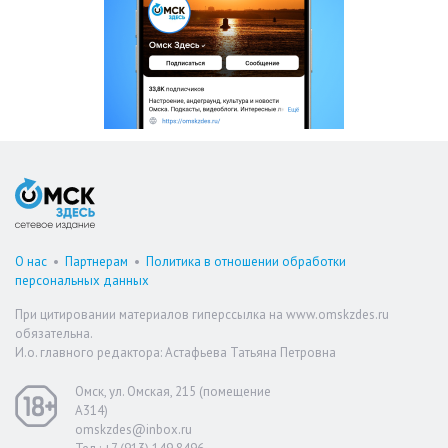
О нас
•
Партнерам
•
Политика в отношении обработки
персональных данных
При цитировании материалов гиперссылка на www.omskzdes.ru
обязательна.
И.о. главного редактора: Астафьева Татьяна Петровна
Омск, ул. Омская, 215 (помещение
А314)
omskzdes@inbox.ru