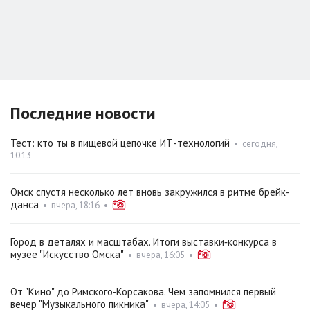
Последние новости
Тест: кто ты в пищевой цепочке ИТ-технологий
•
сегодня,
10:13
Омск спустя несколько лет вновь закружился в ритме брейк-
данса
•
вчера, 18:16
•
Город в деталях и масштабах. Итоги выставки‑конкурса в
музее "Искусство Омска"
•
вчера, 16:05
•
От "Кино" до Римского‑Корсакова. Чем запомнился первый
вечер "Музыкального пикника"
•
вчера, 14:05
•