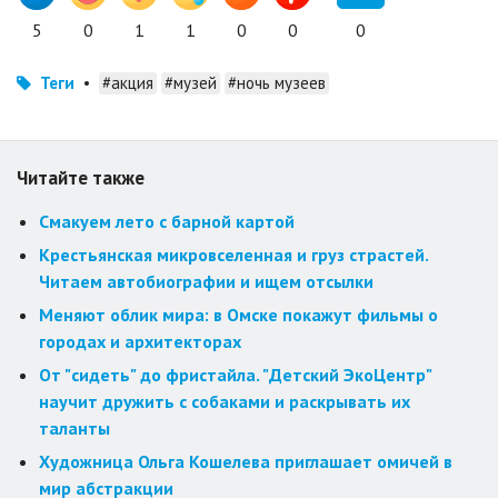
5
0
1
1
0
0
0
Теги
•
#акция
#музей
#ночь музеев
Читайте также
Смакуем лето с барной картой
Крестьянская микровселенная и груз страстей.
Читаем автобиографии и ищем отсылки
Меняют облик мира: в Омске покажут фильмы о
городах и архитекторах
От "сидеть" до фристайла. "Детский ЭкоЦентр"
научит дружить с собаками и раскрывать их
таланты
Художница Ольга Кошелева приглашает омичей в
мир абстракции