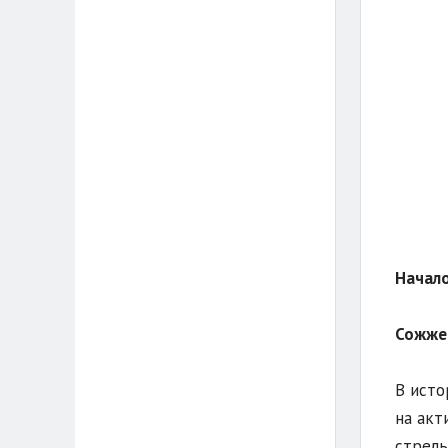
Начало
Сожжен
В исто
на акт
стрель