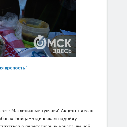
ая крепость"
ры - Масленичные гуляния". Акцент сделан
забавах. Бойцам-одиночкам подойдут
стязаться в перетягивании каната, лучной