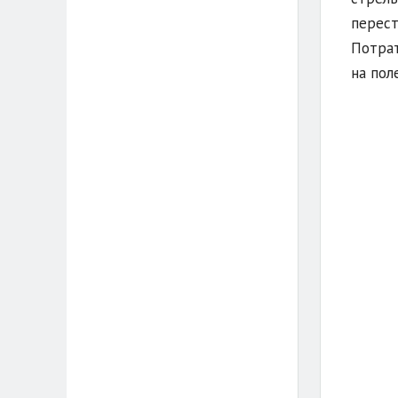
перест
Потрат
на пол