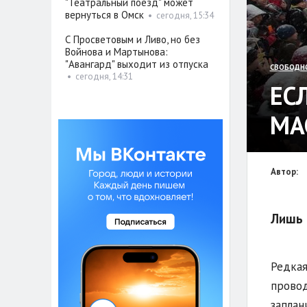
"Театральный поезд" может
вернуться в Омск
•
сегодня, 15:34
С Просветовым и Ливо, но без
Войнова и Мартынова:
"Авангард" выходит из отпуска
СВОБОДН
•
сегодня, 14:31
ЕС
МА
Автор:
Лишь 
Редкая
провод
заплан