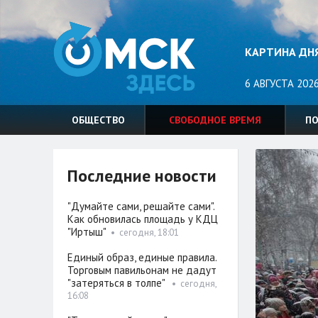
КАРТИНА ДН
6 АВГУСТА 2026
ОБЩЕСТВО
СВОБОДНОЕ ВРЕМЯ
П
Последние новости
"Думайте сами, решайте сами".
Как обновилась площадь у КДЦ
"Иртыш"
•
сегодня, 18:01
Единый образ, единые правила.
Торговым павильонам не дадут
"затеряться в толпе"
•
сегодня,
16:08