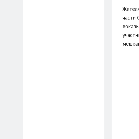
Жителя
части 
вокаль
участн
мешкам