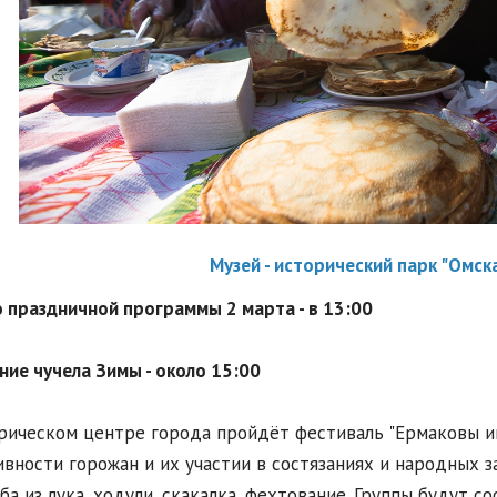
Музей - исторический парк "Омск
 праздничной программы 2 марта - в 13:00
ие чучела Зимы - около 15:00
рическом центре города пройдёт фестиваль "Ермаковы иг
ивности горожан и их участии в состязаниях и народных 
ба из лука, ходули, скакалка, фехтование. Группы будут со