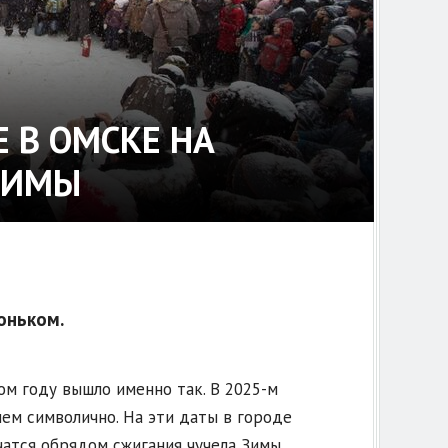
Е В ОМСКЕ НА
ЗИМЫ
оньком.
ом году вышло именно так. В 2025-м
ем символично. На эти даты в городе
чатся обрядом сжигания чучела Зимы.