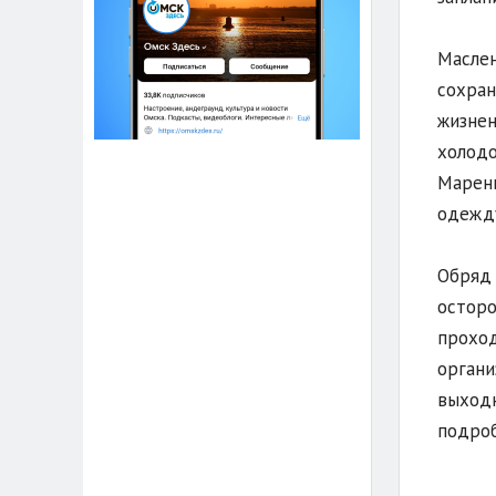
Маслен
сохран
жизнен
холодо
Марены
одежду
Обряд 
осторо
проход
органи
выходн
подроб