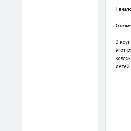
Начало
Сожжен
В круп
этот р
коллек
детей 