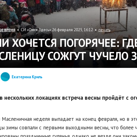
• СИ «Омск Здесь» 26 февраля 2025, 16:12 •
печать
ОЕ ВРЕМЯ
ЛИ ХОЧЕТСЯ ПОГОРЯЧЕЕ: ГД
СЛЕНИЦУ СОЖГУТ ЧУЧЕЛО 
Екатерина Криль
в нескольких локациях встреча весны пройдёт с ог
 Масленичная неделя выпадает на конец февраля, но в эт
ы зимы совпали с первыми выходными весны, что более ч
ированы праздничные гулянья, однако не везде они закон