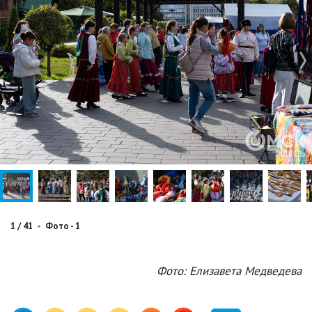
1
/
41
•
Фото - 1
Фото: Елизавета Медведева