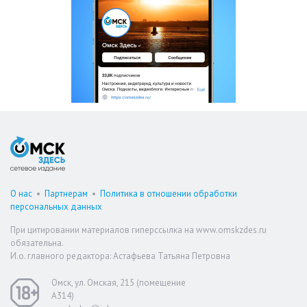
О нас
•
Партнерам
•
Политика в отношении обработки
персональных данных
При цитировании материалов гиперссылка на www.omskzdes.ru
обязательна.
И.о. главного редактора: Астафьева Татьяна Петровна
Омск, ул. Омская, 215 (помещение
А314)