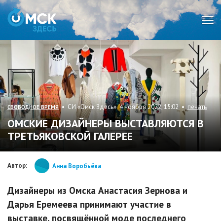
Мен
• СИ «Омск Здесь» 4 ноября 2022, 15:02 •
печать
СВОБОДНОЕ ВРЕМЯ
ОМСКИЕ ДИЗАЙНЕРЫ ВЫСТАВЛЯЮТСЯ В
ТРЕТЬЯКОВСКОЙ ГАЛЕРЕЕ
Автор:
Анна Воробьёва
Дизайнеры из Омска Анастасия Зернова и
Дарья Еремеева принимают участие в
выставке, посвящённой моде последнего