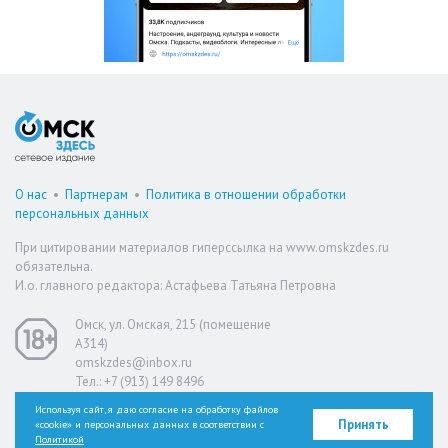
О нас
•
Партнерам
•
Политика в отношении обработки
персональных данных
При цитировании материалов гиперссылка на www.omskzdes.ru
обязательна.
И.о. главного редактора: Астафьева Татьяна Петровна
Омск, ул. Омская, 215 (помещение
А314)
omskzdes@inbox.ru
Тел.: +7 (913) 149 8496
Используя сайт, я даю согласие на обработку файлов
Принять
«cookie» и персональных данных в соответствии с
Версия для слабовидящих
Политикой