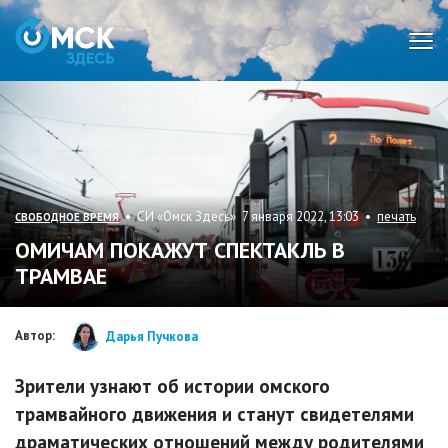
Мен
• СИ «Омск Здесь» 7 января 2022, 13:03 •
печать
СВОБОДНОЕ ВРЕМЯ
ОМИЧАМ ПОКАЖУТ СПЕКТАКЛЬ В
ТРАМВАЕ
Автор:
Дарья Пучкова
Зрители узнают об истории омского
трамвайного движения и станут свидетелями
драматических отношений между родителями