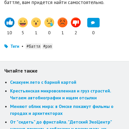
баттле, вам придется найти самостоятельно.
10
5
1
0
1
2
0
Теги
•
#баттл
#рэп
Читайте также
Смакуем лето с барной картой
Крестьянская микровселенная и груз страстей.
Читаем автобиографии и ищем отсылки
Меняют облик мира: в Омске покажут фильмы о
городах и архитекторах
От "сидеть" до фристайла. "Детский ЭкоЦентр"
научит дружить с собаками и раскрывать их