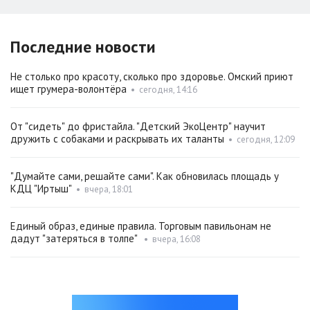
Последние новости
Не столько про красоту, сколько про здоровье. Омский приют
ищет грумера-волонтёра
•
сегодня, 14:16
От "сидеть" до фристайла. "Детский ЭкоЦентр" научит
дружить с собаками и раскрывать их таланты
•
сегодня, 12:09
"Думайте сами, решайте сами". Как обновилась площадь у
КДЦ "Иртыш"
•
вчера, 18:01
Единый образ, единые правила. Торговым павильонам не
дадут "затеряться в толпе"
•
вчера, 16:08