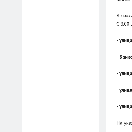
В связ
С 8.00
-
улиц
-
Банко
-
улица
-
улица
-
улиц
На ука