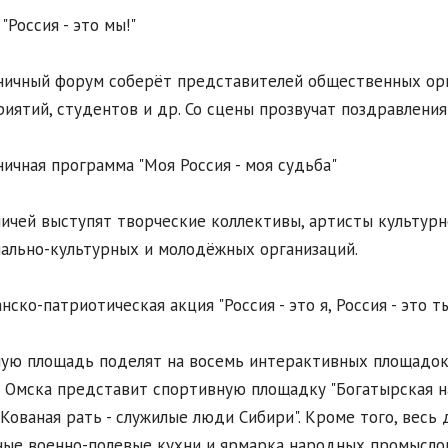
"Россия - это мы!"
ичный форум соберёт представителей общественных орг
иятий, студентов и др. Со сцены прозвучат поздравления
ичная программа "Моя Россия - моя судьба"
ичей выступят творческие коллективы, артисты культурн
ально-культурных и молодёжных организаций.
нско-патриотическая акция "Россия - это я, Россия - это ты
ую площадь поделят на восемь интерактивных площадок
 Омска представит спортивную площадку "Богатырская на
"Кованая рать - служилые люди Сибири". Кроме того, весь
ые военно-полевые кухни и ярмарка народных промыслов