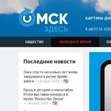
КАРТИНА ДН
8 АВГУСТА 2026
ОБЩЕСТВО
СВОБОДНОЕ ВРЕМЯ
П
Последние новости
Омск спустя несколько лет вновь
закружился в ритме брейк-
данса
•
сегодня, 18:16
•
Город в деталях и масштабах.
Итоги выставки‑конкурса в
музее "Искусство Омска"
•
сегодня, 16:05
•