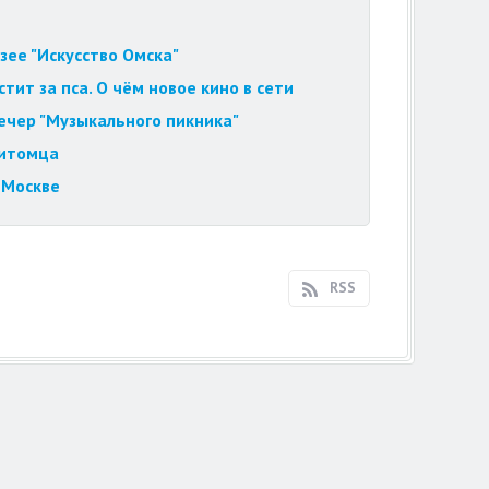
зее "Искусство Омска"
ит за пса. О чём новое кино в сети
вечер "Музыкального пикника"
питомца
 Москве
RSS