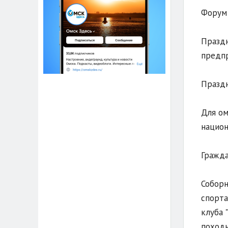
Форум 
Праздн
предпр
Праздн
Для ом
национ
Гражда
Соборн
спорта
клуба 
походн