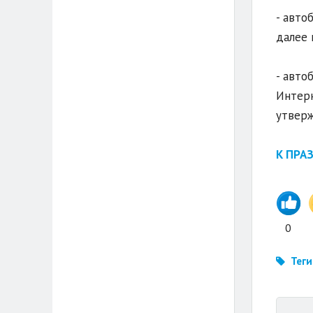
- авто
далее 
- авто
Интерн
утверж
К ПРА
0
Теги