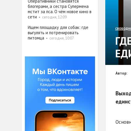
Оперативники становятся
блогерами, а сестра Супермена
мстит за пса. О чём новое кино в
сети
•
сегодня, 12:09
Ищем площадку для собак: где
СВОБОДН
выгулять и потренировать
ГД
питомца
•
сегодня, 10:07
ЕД
Автор:
Выход
единс
Основн