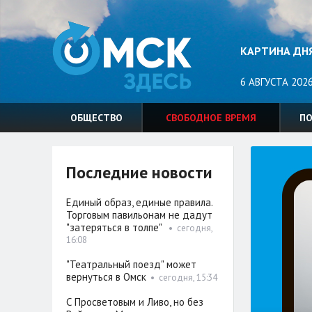
КАРТИНА ДН
6 АВГУСТА 2026
ОБЩЕСТВО
СВОБОДНОЕ ВРЕМЯ
П
Последние новости
Единый образ, единые правила.
Торговым павильонам не дадут
"затеряться в толпе"
•
сегодня,
16:08
"Театральный поезд" может
вернуться в Омск
•
сегодня, 15:34
С Просветовым и Ливо, но без