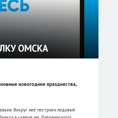
ЁЛКУ ОМСКА
сновные новогодние празднества,
евьев. Вокруг неё построен ледовый
бъекта в сквере им. Дзержинского),