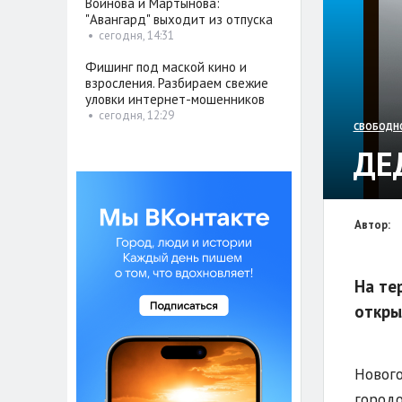
Войнова и Мартынова:
"Авангард" выходит из отпуска
•
сегодня, 14:31
Фишинг под маской кино и
взросления. Разбираем свежие
уловки интернет-мошенников
•
сегодня, 12:29
СВОБОДН
ДЕ
Автор:
На те
откры
Нового
городо