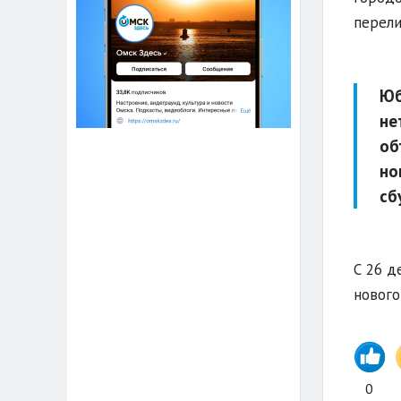
перели
Юб
не
об
но
сб
С 26 д
нового
0