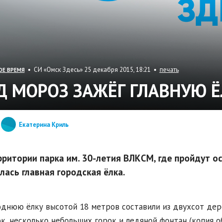
• СИ «Омск Здесь» 25 декабря 2015, 18:21 •
печать
ОЕ ВРЕМЯ
Д МОРОЗ ЗАЖЁГ ГЛАВНУЮ 
Екатерина Криль
рритории парка им. 30-летия ВЛКСМ, где пройдут о
лась главная городская ёлка.
днюю ёлку высотой 18 метров составили из двухсот дер
к, несколько небольших горок и ледяной фонтан (копия о