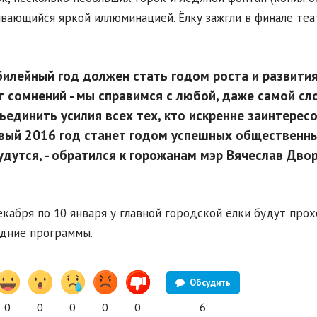
вающийся яркой иллюминацией. Ёлку зажгли в финале теа
илейный год должен стать годом роста и развития
т сомнений - мы справимся с любой, даже самой сло
ъединить усилия всех тех, кто искренне заинтерес
вый 2016 год станет годом успешных общественных
удутся, - обратился к горожанам мэр Вячеслав Дво
екабря по 10 января у главной городской ёлки будут пр
дние программы.
Обсудить
0
0
0
0
0
6