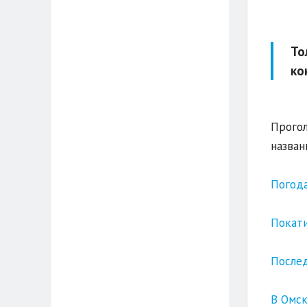
То
ко
Прогол
назван
Погода
Покати
Послед
В Омск