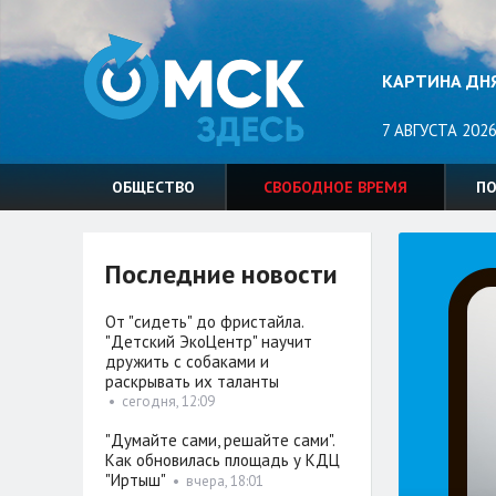
КАРТИНА ДН
7 АВГУСТА 2026
ОБЩЕСТВО
СВОБОДНОЕ ВРЕМЯ
П
Последние новости
От "сидеть" до фристайла.
"Детский ЭкоЦентр" научит
дружить с собаками и
раскрывать их таланты
•
сегодня, 12:09
"Думайте сами, решайте сами".
Как обновилась площадь у КДЦ
"Иртыш"
•
вчера, 18:01