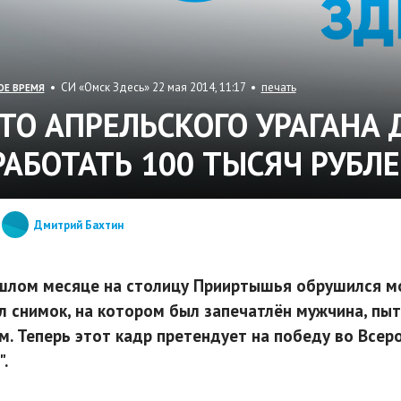
• СИ «Омск Здесь» 22 мая 2014, 11:17 •
печать
ОЕ ВРЕМЯ
ТО АПРЕЛЬСКОГО УРАГАНА
РАБОТАТЬ 100 ТЫСЯЧ РУБЛ
Дмитрий Бахтин
шлом месяце на столицу Прииртышья обрушился м
л снимок, на котором был запечатлён мужчина, пы
м. Теперь этот кадр претендует на победу во Все
.