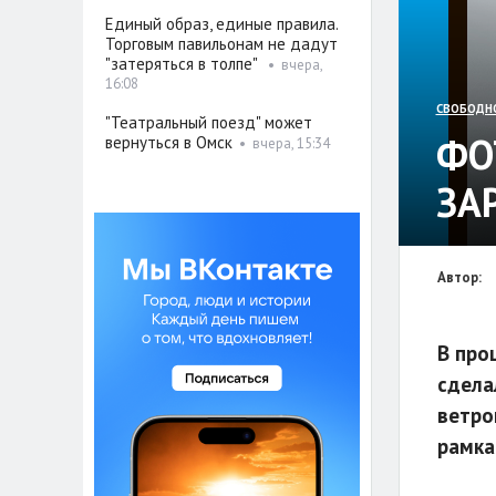
Единый образ, единые правила.
Торговым павильонам не дадут
"затеряться в толпе"
•
вчера,
16:08
СВОБОДН
"Театральный поезд" может
ФО
вернуться в Омск
•
вчера, 15:34
ЗА
Автор:
В про
сдела
ветро
рамка"