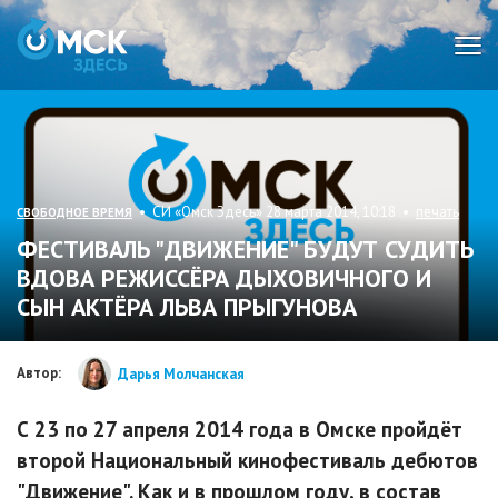
Мен
• СИ «Омск Здесь» 28 марта 2014, 10:18 •
печать
СВОБОДНОЕ ВРЕМЯ
ФЕСТИВАЛЬ "ДВИЖЕНИЕ" БУДУТ СУДИТЬ
ВДОВА РЕЖИССЁРА ДЫХОВИЧНОГО И
СЫН АКТЁРА ЛЬВА ПРЫГУНОВА
Автор:
Дарья Молчанская
С 23 по 27 апреля 2014 года в Омске пройдёт
второй Национальный кинофестиваль дебютов
"Движение". Как и в прошлом году, в состав