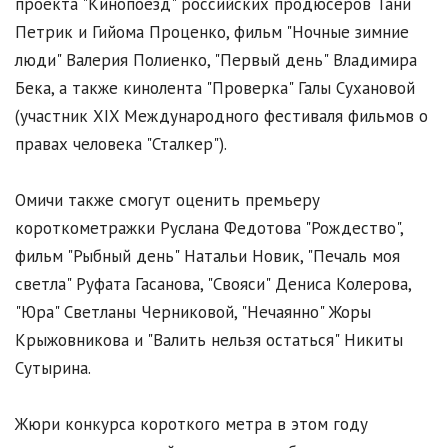
проекта "Кинопоезд" российских продюсеров Тани
Петрик и Гийома Проценко, фильм "Ночные зимние
люди" Валерия Полиенко, "Первый день" Владимира
Бека, а также кинолента "Проверка" Галы Сухановой
(участник XIX Международного фестиваля фильмов о
правах человека "Сталкер").
Омичи также смогут оценить премьеру
короткометражки Руслана Федотова "Рождество",
фильм "Рыбный день" Натальи Новик, "Печаль моя
светла" Руфата Гасанова, "Свояси" Дениса Колерова,
"Юра" Светланы Черниковой, "Нечаянно" Жоры
Крыжовникова и "Валить нельзя остаться" Никиты
Сутырина.
Жюри конкурса короткого метра в этом году