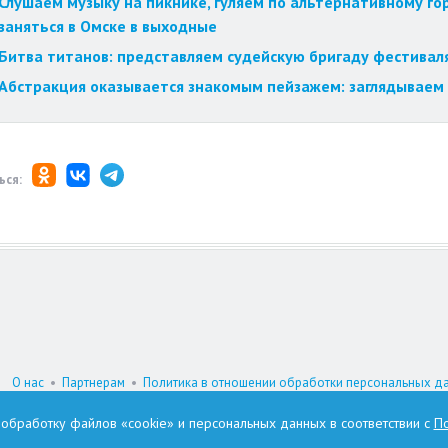
Слушаем музыку на пикнике, гуляем по альтернативному го
заняться в Омске в выходные
Битва титанов: представляем судейскую бригаду фестиваля
Абстракция оказывается знакомым пейзажем: заглядываем 
ься:
О нас
•
Партнерам
•
Политика в отношении обработки персональных д
При цитировании материалов гиперссылка на www.omskzdes.ru обязатель
а обработку файлов «cookie» и персональных данных в соответствии с
По
И.о. главного редактора: Астафьева Татьяна Петровна