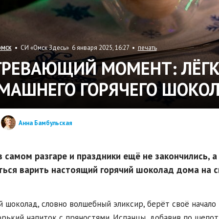
• СИ «Омск Здесь» 6 января 2025, 16:27 •
печать
ОМСК
ГРЕВАЮЩИЙ МОМЕНТ: ЛЁГК
МАШНЕГО ГОРЯЧЕГО ШОКО
Анна Бамбульская
в самом разгаре и праздники ещё не закончились, а
ться варить настоящий горячий шоколад дома на с
й шоколад, словно волшебный эликсир, берёт своё начало 
орький напиток с пряностями. Испанцы, добавив по щепот