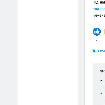
Год на
подели
инжене
2
Теги
Чи