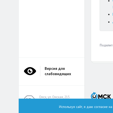
Поделит
Версия для
слабовидящих
Омск, ул. Омская, 215
(помещение А314)
Используя сайт, я даю согласие н
omskzdes@inbox.ru
Тел.: +7 (913) 149 8496