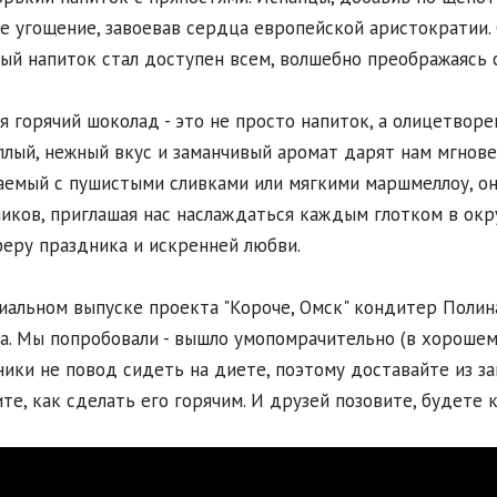
е угощение, завоевав сердца европейской аристократии. 
ый напиток стал доступен всем, волшебно преображаясь
я горячий шоколад - это не просто напиток, а олицетворе
плый, нежный вкус и заманчивый аромат дарят нам мгновен
емый с пушистыми сливками или мягкими маршмеллоу, он
иков, приглашая нас наслаждаться каждым глотком в окр
еру праздника и искренней любви.
иальном выпуске проекта "Короче, Омск" кондитер Полин
а. Мы попробовали - вышло умопомрачительно (в хорошем 
ики не повод сидеть на диете, поэтому доставайте из з
те, как сделать его горячим. И друзей позовите, будете 