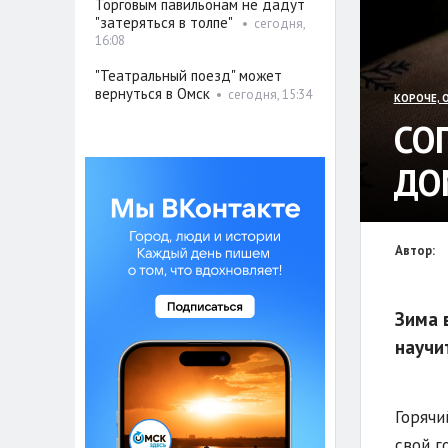
Торговым павильонам не дадут
"затеряться в толпе"
•
сегодня,
16:08
"Театральный поезд" может
вернуться в Омск
•
сегодня, 15:34
КОРОЧЕ, 
СО
ДО
Автор:
Зима 
научи
Горячи
свой г