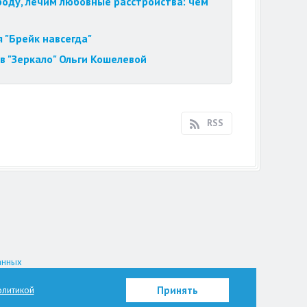
роду, лечим любовные расстройства: чем
 "Брейк навсегда"
в "Зеркало" Ольги Кошелевой
RSS
анных
на.
литикой
Принять