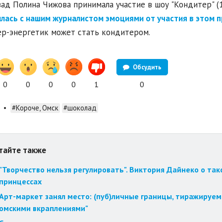
зад Полина Чижова принимала участие в шоу "Кондитер" (1
лась с нашим журналистом эмоциями от участия в этом п
р-энергетик может стать кондитером.
Обсудить
0
0
0
0
1
0
•
#Короче, Омск
#шоколад
тайте также
"Творчество нельзя регулировать". Виктория Дайнеко о так
принцессах
Арт-маркет занял место: (пуб)личные границы, тиражируем
омскими вкраплениями"