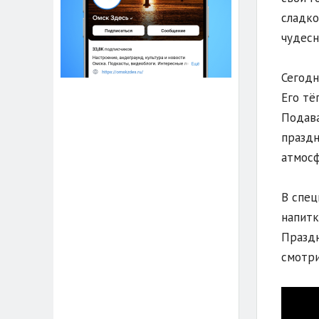
сладко
чудесн
Сегодн
Его тё
Подава
праздн
атмосф
В спец
напитк
Праздн
смотри