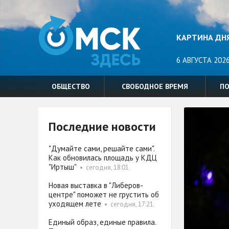
КАРТИНА ДН
6 АВГУСТА 2026
ОБЩЕСТВО
СВОБОДНОЕ ВРЕМЯ
П
Последние новости
"Думайте сами, решайте сами".
Как обновилась площадь у КДЦ
"Иртыш"
•
сегодня, 18:01
Новая выставка в "Либеров-
центре" поможет не грустить об
уходящем лете
•
сегодня, 17:21
Единый образ, единые правила.