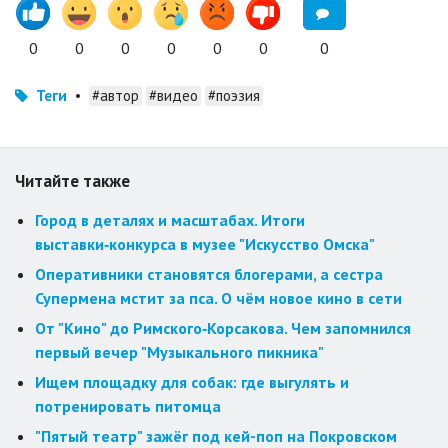
0
0
0
0
0
0
0
Теги
•
#автор
#видео
#поэзия
Читайте также
Город в деталях и масштабах. Итоги
выставки‑конкурса в музее "Искусство Омска"
Оперативники становятся блогерами, а сестра
Супермена мстит за пса. О чём новое кино в сети
От "Кино" до Римского‑Корсакова. Чем запомнился
первый вечер "Музыкального пикника"
Ищем площадку для собак: где выгулять и
потренировать питомца
"Пятый театр" зажёг под кей-поп на Покровском