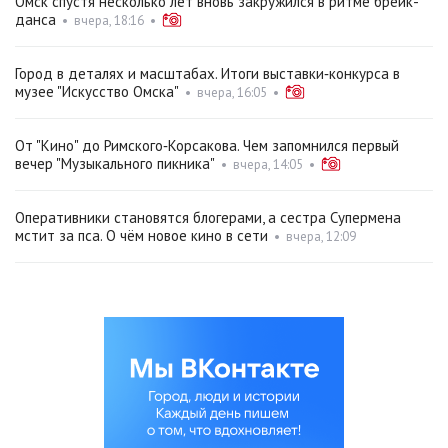
Омск спустя несколько лет вновь закружился в ритме брейк-
данса
•
вчера, 18:16
•
Город в деталях и масштабах. Итоги выставки‑конкурса в
музее "Искусство Омска"
•
вчера, 16:05
•
От "Кино" до Римского‑Корсакова. Чем запомнился первый
вечер "Музыкального пикника"
•
вчера, 14:05
•
Оперативники становятся блогерами, а сестра Супермена
мстит за пса. О чём новое кино в сети
•
вчера, 12:09