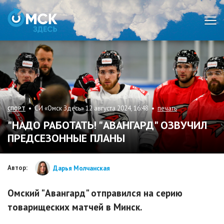
Мен
• СИ «Омск Здесь» 12 августа 2024, 16:48 •
печать
СПОРТ
"НАДО РАБОТАТЬ! "АВАНГАРД" ОЗВУЧИЛ
ПРЕДСЕЗОННЫЕ ПЛАНЫ
Автор:
Дарья Молчанская
Омский "Авангард" отправился на серию
товарищеских матчей в Минск.