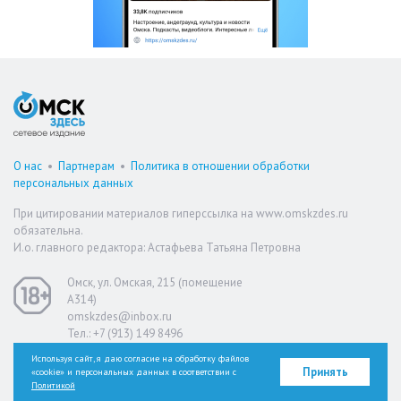
О нас
•
Партнерам
•
Политика в отношении обработки
персональных данных
При цитировании материалов гиперссылка на www.omskzdes.ru
обязательна.
И.о. главного редактора: Астафьева Татьяна Петровна
Омск, ул. Омская, 215 (помещение
А314)
omskzdes@inbox.ru
Тел.: +7 (913) 149 8496
Используя сайт, я даю согласие на обработку файлов
Принять
«cookie» и персональных данных в соответствии с
Версия для слабовидящих
Политикой