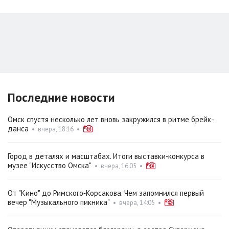
Последние новости
Омск спустя несколько лет вновь закружился в ритме брейк-
данса
•
вчера, 18:16
•
Город в деталях и масштабах. Итоги выставки‑конкурса в
музее "Искусство Омска"
•
вчера, 16:05
•
От "Кино" до Римского‑Корсакова. Чем запомнился первый
вечер "Музыкального пикника"
•
вчера, 14:05
•