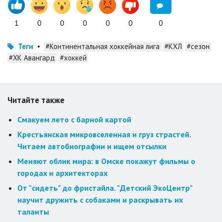
1
0
0
0
0
0
0
Теги
•
#Континентальная хоккейная лига
#КХЛ
#сезон
#ХК Авангард
#хоккей
Читайте также
Смакуем лето с барной картой
Крестьянская микровселенная и груз страстей.
Читаем автобиографии и ищем отсылки
Меняют облик мира: в Омске покажут фильмы о
городах и архитекторах
От "сидеть" до фристайла. "Детский ЭкоЦентр"
научит дружить с собаками и раскрывать их
таланты