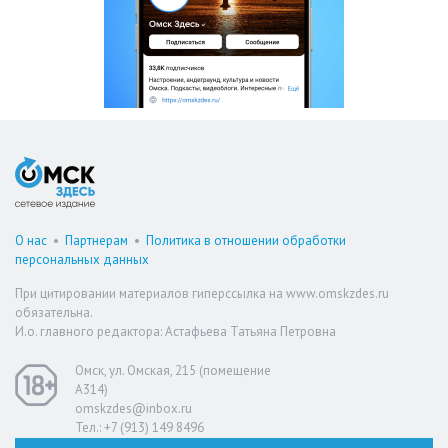
О нас
•
Партнерам
•
Политика в отношении обработки
персональных данных
При цитировании материалов гиперссылка на www.omskzdes.ru
обязательна.
И.о. главного редактора: Астафьева Татьяна Петровна
Омск, ул. Омская, 215 (помещение
А314)
omskzdes@inbox.ru
Тел.: +7 (913) 149 8496