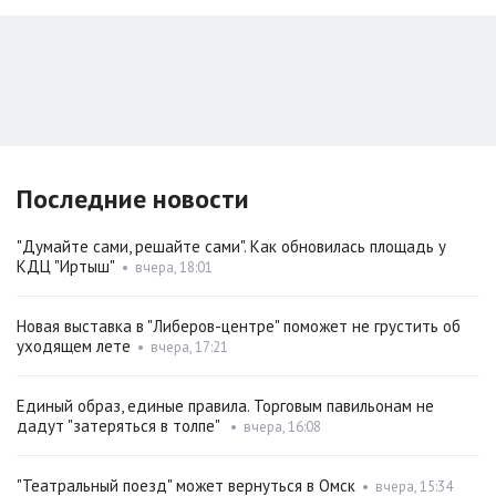
Последние новости
"Думайте сами, решайте сами". Как обновилась площадь у
КДЦ "Иртыш"
•
вчера, 18:01
Новая выставка в "Либеров-центре" поможет не грустить об
уходящем лете
•
вчера, 17:21
Единый образ, единые правила. Торговым павильонам не
дадут "затеряться в толпе"
•
вчера, 16:08
"Театральный поезд" может вернуться в Омск
•
вчера, 15:34