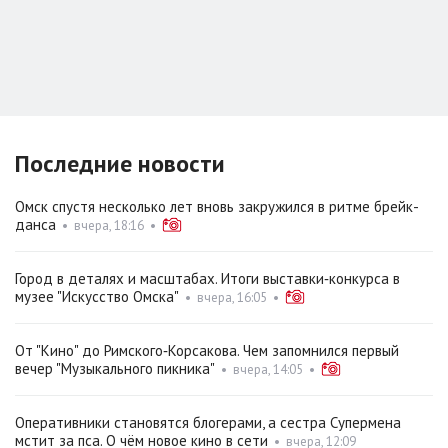
Последние новости
Омск спустя несколько лет вновь закружился в ритме брейк-
данса
•
вчера, 18:16
•
Город в деталях и масштабах. Итоги выставки‑конкурса в
музее "Искусство Омска"
•
вчера, 16:05
•
От "Кино" до Римского‑Корсакова. Чем запомнился первый
вечер "Музыкального пикника"
•
вчера, 14:05
•
Оперативники становятся блогерами, а сестра Супермена
мстит за пса. О чём новое кино в сети
•
вчера, 12:09