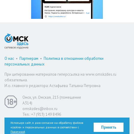
О нас
•
Партнерам
•
Политика в отношении обработки
персональных данных
При цитировании материалов гиперссылка на www.omskzdes.ru
обязательна.
И.о. главного редактора: Астафьева Татьяна Петровна
Омск, ул. Омская, 215 (помещение
А314)
omskzdes@inbox.ru
Тел.: +7 (913) 149 8496
Используя сайт, я даю согласие на обработку файлов
Принять
«cookie» и персональных данных в соответствии с
Версия для слабовидящих
Политикой