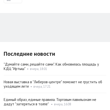
Последние новости
"Думайте сами, решайте сами". Как обновилась площадь у
КДЦ "Иртыш"
•
вчера, 18:01
Новая выставка в "Либеров-центре" поможет не грустить об
уходящем лете
•
вчера, 17:21
Единый образ, единые правила. Торговым павильонам не
дадут "затеряться в толпе"
•
вчера, 16:08