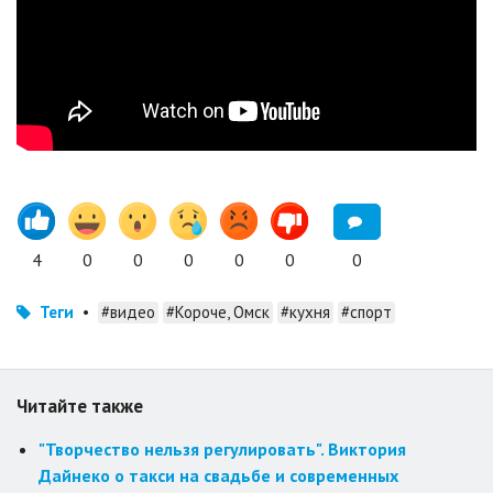
4
0
0
0
0
0
0
Теги
•
#видео
#Короче, Омск
#кухня
#спорт
Читайте также
"Творчество нельзя регулировать". Виктория
Дайнеко о такси на свадьбе и современных