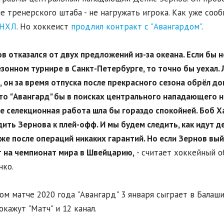
е тренерского штаба - не нагружать игрока. Как уже соо
 НХЛ
. Но хоккеист
продлил контракт с "Авангардом"
.
ов отказался от двух предложений из-за океана. Если бы 
зонном турнире в Санкт-Петербурге, то точно бы уехал
, он за время отпуска после прекрасного сезона обрёл д
 то "Авангард" бы в поисках центрального нападающего н
 селекционная работа шла бы гораздо спокойней. Боб Хар
ить Зернова к плей-офф. И мы будем следить, как идут де
же после операций никаких гарантий. Но если Зернов вый
 на чемпионат мира в Швейцарию,
- считает хоккейный о
ко.
ом матче 2020 года "Авангард" 3 января сыграет в Балаших
окажут "Матч" и 12 канал.