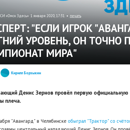
СИ «Омск Здесь» 1 января 2020, 17:31 •
печать
СПЕРТ: "ЕСЛИ ИГРОК "АВАН
ТНИЙ УРОВЕНЬ, ОН ТОЧНО 
МПИОНАТ МИРА"
Кирилл Борзыкин
ающий Денис Зернов провёл первую официальную и
ы плеча.
абря "Авангард" в Челябинске
обыграл "Трактор" со счёто
травмы центральный нападающий Денис Зернов. Он провёл