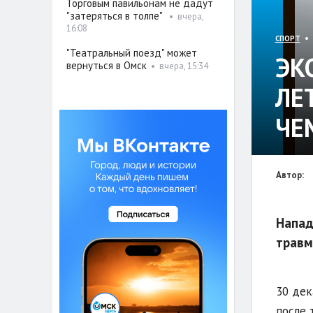
Торговым павильонам не дадут
"затеряться в толпе"
•
вчера,
16:08
• 
СПОРТ
"Театральный поезд" может
ЭК
вернуться в Омск
•
вчера, 15:34
ЛЕ
ЧЕ
Автор:
Напад
травм
30 дек
после 