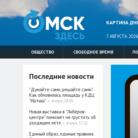
КАРТИНА ДН
7 АВГУСТА 2026
ОБЩЕСТВО
СВОБОДНОЕ ВРЕМЯ
П
Последние новости
"Думайте сами, решайте сами".
Как обновилась площадь у КДЦ
"Иртыш"
•
вчера, 18:01
Новая выставка в "Либеров-
центре" поможет не грустить об
уходящем лете
•
вчера, 17:21
Единый образ, единые правила.