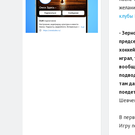
желани
клубы
- Зерн
предсе
хоккей
играл,
вообще
подвод
там да
поедет
Шевчен
В перв
Игру п