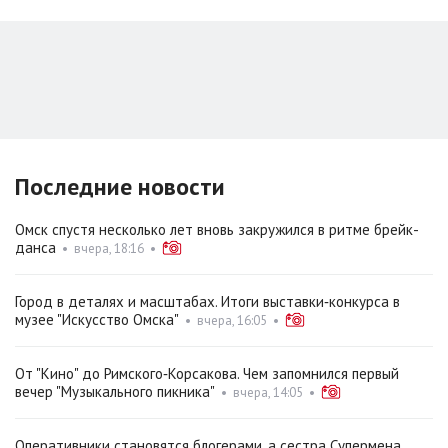
Последние новости
Омск спустя несколько лет вновь закружился в ритме брейк-
данса
•
вчера, 18:16
•
Город в деталях и масштабах. Итоги выставки‑конкурса в
музее "Искусство Омска"
•
вчера, 16:05
•
От "Кино" до Римского‑Корсакова. Чем запомнился первый
вечер "Музыкального пикника"
•
вчера, 14:05
•
Оперативники становятся блогерами, а сестра Супермена