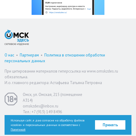
О нас
•
Партнерам
•
Политика в отношении обработки
персональных данных
При цитировании материалов гиперссылка на www.omskzdes.ru
обязательна.
И.о. главного редактора: Астафьева Татьяна Петровна
Омск, ул. Омская, 215 (помещение
А314)
omskzdes@inbox.ru
Тел.: +7 (913) 149 8496
Используя сайт, я даю согласие на обработку файлов
Принять
«cookie» и персональных данных в соответствии с
Версия для слабовидящих
Политикой