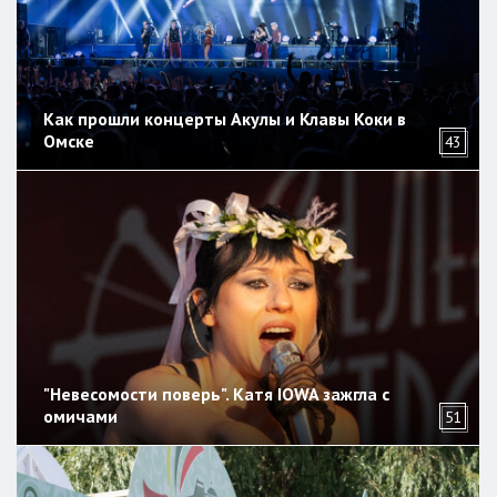
Как прошли концерты Акулы и Клавы Коки в
Омске
43
"Невесомости поверь". Катя IOWA зажгла с
омичами
51