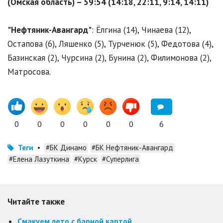
(Омская область) – 59:54 (14:18, 22:11, 9:14, 14:11)
"Нефтяник-Авангард"
: Ёлгина (14), Чинаева (12),
Остапова (6), Ляшенко (5), Турченюк (5), Федотова (4),
Базинская (2), Чурсина (2), Бунина (2), Филимонова (2),
Матросова.
0
0
0
0
0
0
6
Теги
•
#БК Динамо
#БК Нефтяник-Авангард
#Елена Лазуткина
#Курск
#Суперлига
Читайте также
Смакуем лето с барной картой