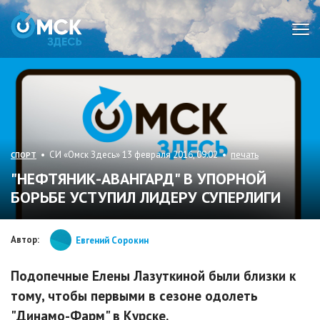
Мен
• СИ «Омск Здесь» 13 февраля 2016, 09:02 •
печать
СПОРТ
"НЕФТЯНИК-АВАНГАРД" В УПОРНОЙ
БОРЬБЕ УСТУПИЛ ЛИДЕРУ СУПЕРЛИГИ
Автор:
Евгений Сорокин
Подопечные Елены Лазуткиной были близки к
тому, чтобы первыми в сезоне одолеть
"Динамо-Фарм" в Курске.