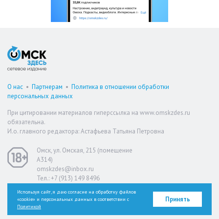
О нас
•
Партнерам
•
Политика в отношении обработки
персональных данных
При цитировании материалов гиперссылка на www.omskzdes.ru
обязательна.
И.о. главного редактора: Астафьева Татьяна Петровна
Омск, ул. Омская, 215 (помещение
А314)
omskzdes@inbox.ru
Тел.: +7 (913) 149 8496
Используя сайт, я даю согласие на обработку файлов
Принять
«cookie» и персональных данных в соответствии с
Версия для слабовидящих
Политикой