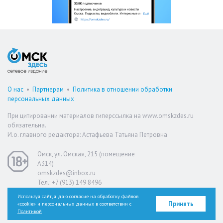
О нас
•
Партнерам
•
Политика в отношении обработки
персональных данных
При цитировании материалов гиперссылка на www.omskzdes.ru
обязательна.
И.о. главного редактора: Астафьева Татьяна Петровна
Омск, ул. Омская, 215 (помещение
А314)
omskzdes@inbox.ru
Тел.: +7 (913) 149 8496
Используя сайт, я даю согласие на обработку файлов
Принять
«cookie» и персональных данных в соответствии с
Версия для слабовидящих
Политикой