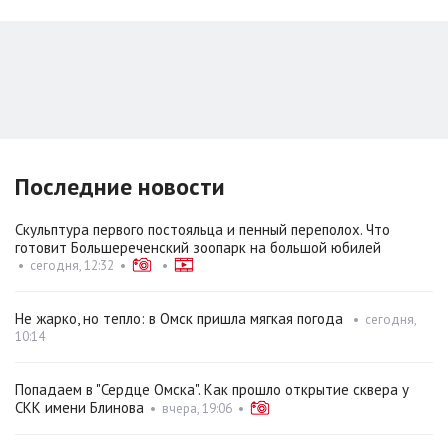
Последние новости
Скульптура первого постояльца и пенный переполох. Что
готовит Большереченский зоопарк на большой юбилей
•
сегодня, 12:32
•
•
Не жарко, но тепло: в Омск пришла мягкая погода
•
сегодня,
10:14
Попадаем в "Сердце Омска". Как прошло открытие сквера у
СКК имени Блинова
•
вчера, 19:06
•