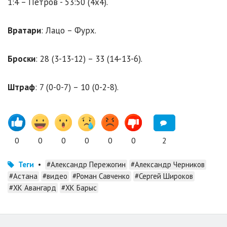
1:4 – Петров - 53:50 (4х4).
Вратари
: Лацо – Фурх.
Броски
: 28 (3-13-12) – 33 (14-13-6).
Штраф
: 7 (0-0-7) – 10 (0-2-8).
0
0
0
0
0
0
2
Теги
•
#Александр Пережогин
#Александр Черников
#Астана
#видео
#Роман Савченко
#Сергей Широков
#ХК Авангард
#ХК Барыс