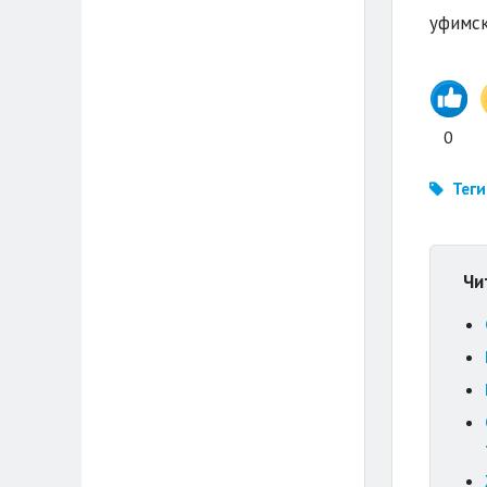
уфимск
0
Теги
Чи