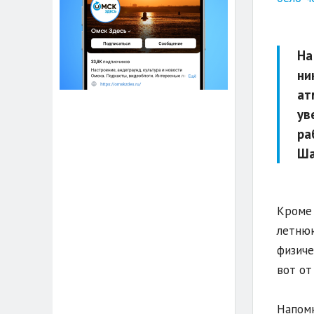
На
ни
ат
ув
ра
Ша
Кроме 
летнюю
физиче
вот от
Напомн