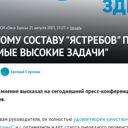
СИ «Омск Здесь» 21 августа 2015, 15:23 •
печать
ТОМУ СОСТАВУ "ЯСТРЕБОВ"
МЫЕ ВЫСОКИЕ ЗАДАЧИ"
Евгений Сорокин
 мнение высказал на сегодняшней пресс-конференц
в.
вам руководителя, он полностью
удовлетворён качеством
ёрных"
и с оптимизмом ждёт старта очередного первенст