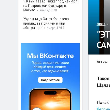
"Пятый театр" зажёг под кей-поп
на Покровском бульваре в
Москве
•
вчера, 17:20
Художница Ольга Кошелева
приглашает омичей в мир
• 
СПОРТ
абстракции
•
вчера, 16:15
"Э
СА
Автор:
Такое
Шалае
По сло
бело-ч