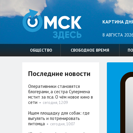
КАРТИНА ДН
8 АВГУСТА 2026
ОБЩЕСТВО
СВОБОДНОЕ ВРЕМЯ
П
Последние новости
Оперативники становятся
блогерами, а сестра Супермена
мстит за пса. О чём новое кино в
сети
•
сегодня, 12:09
Ищем площадку для собак: где
выгулять и потренировать
питомца
•
сегодня, 10:07