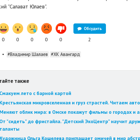
ий "Салават Юлаев".
Обсудить
0
0
0
0
0
2
•
#Владимир Шалаев
#ХК Авангард
тайте также
Смакуем лето с барной картой
Крестьянская микровселенная и груз страстей. Читаем авт
Меняют облик мира: в Омске покажут фильмы о городах и 
От "сидеть" до фристайла. "Детский ЭкоЦентр" научит друж
таланты
Художница Ольга Кошелева приглашает омичей в мир абст