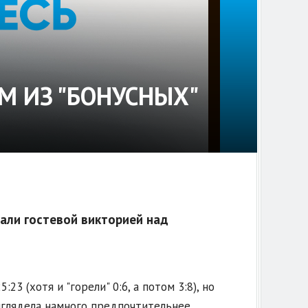
М ИЗ "БОНУСНЫХ"
чали гостевой викторией над
3 (хотя и "горели" 0:6, а потом 3:8), но
ыглядела намного предпочтительнее