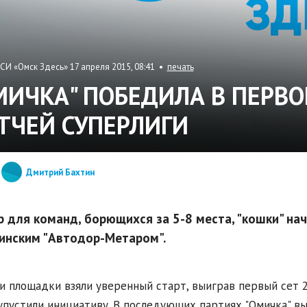
СИ «Омск Здесь» 17 апреля 2015, 08:41 •
печать
МИЧКА" ПОБЕДИЛА В ПЕРВО
ТЧЕЙ СУПЕРЛИГИ
Дмитрий Бахтин
р для команд, борющихся за 5-8 места, "кошки" на
инским "Автодор-Метаром".
и площадки взяли уверенный старт, выиграв первый сет 25:2
упустили инициативу. В последующих партиях "Омичка" в