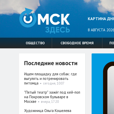
КАРТИНА ДН
8 АВГУСТА 2026
ОБЩЕСТВО
СВОБОДНОЕ ВРЕМЯ
П
Последние новости
Ищем площадку для собак: где
выгулять и потренировать
питомца
•
сегодня, 10:07
"Пятый театр" зажёг под кей-поп
на Покровском бульваре в
Москве
•
вчера, 17:20
Художница Ольга Кошелева