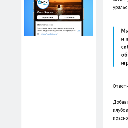
уральс
Мы
и 
си
об
иг
Ответн
Добави
клубов
красно