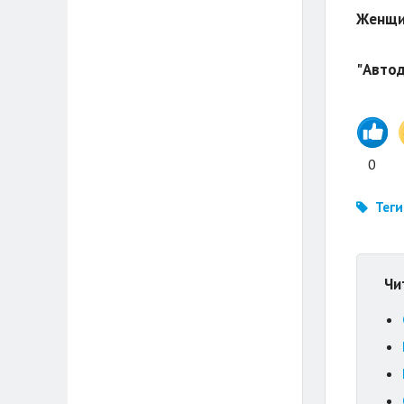
Женщин
"Автод
0
Теги
Чи