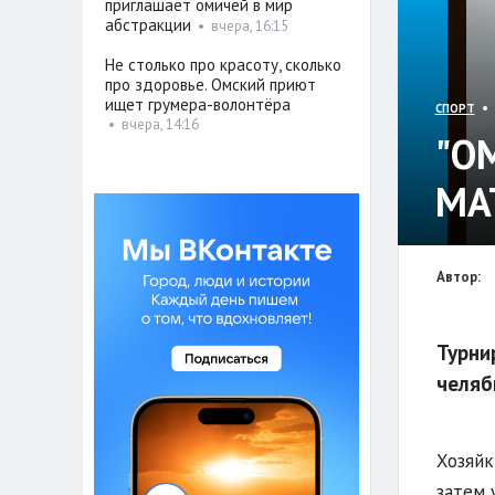
приглашает омичей в мир
абстракции
•
вчера, 16:15
Не столько про красоту, сколько
про здоровье. Омский приют
ищет грумера-волонтёра
• 
СПОРТ
•
вчера, 14:16
"О
МА
Автор:
Турни
челяб
Хозяйк
затем 