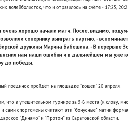
ких волейболисток, что и отразилось на счёте - 17:25, 20:25
 очень хорошо начали матч. После, видимо, подума
позволили сопернику выиграть партию, - вспоминае
бирской дружины Марина Бабешина. - В перерыве Зо
ъяснил нам наши ошибки и в дальнейшем мы уже к
ру до победы.
ый поединок пройдёт на площадке "кошек" 20 апреля.
м, что в утешительном турнире за 5-8 места (к слову, м
 и сами спортсмены считают эти "бонусные" матчи форм
дарское "Динамо" и "Протон" из Саратовской области.