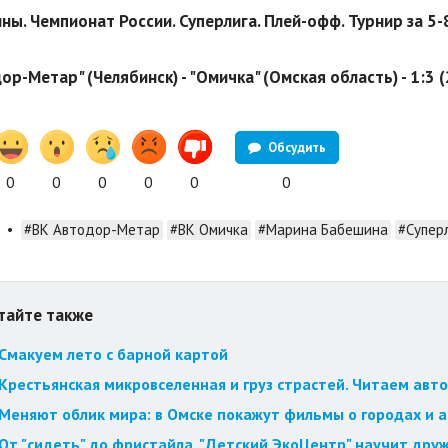
ы. Чемпионат России. Суперлига. Плей-офф. Турнир за 5-
ор-Метар" (Челябинск) - "Омичка" (Омская область) - 1:3 (2
Обсудить
0
0
0
0
0
0
•
#ВК Автодор-Метар
#ВК Омичка
#Марина Бабешина
#Супер
тайте также
Смакуем лето с барной картой
Крестьянская микровселенная и груз страстей. Читаем авт
Меняют облик мира: в Омске покажут фильмы о городах и 
От "сидеть" до фристайла. "Детский ЭкоЦентр" научит друж