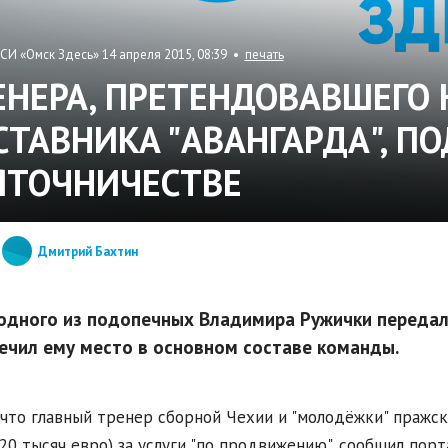
СИ «Омск Здесь» 14 апреля 2015, 08:39 •
печать
ЕНЕРА, ПРЕТЕНДОВАВШЕГО 
СТАВНИКА "АВАНГАРДА", П
ЯТОЧНИЧЕСТВЕ
Дмитрий Бахтин
одного из подопечных Владимира Ружички передал 
ечил ему место в основном составе команды.
 что главный тренер сборной Чехии и "молодёжки" пражско
20 тысяч евро) за услуги "по продвижению", сообщил порта