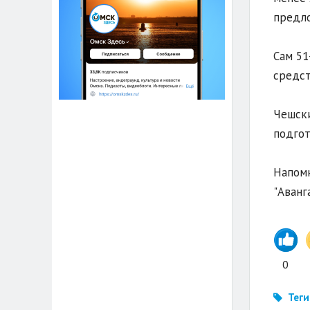
предло
Сам 51
средст
Чешски
подгот
Напомн
"Аванг
0
Теги