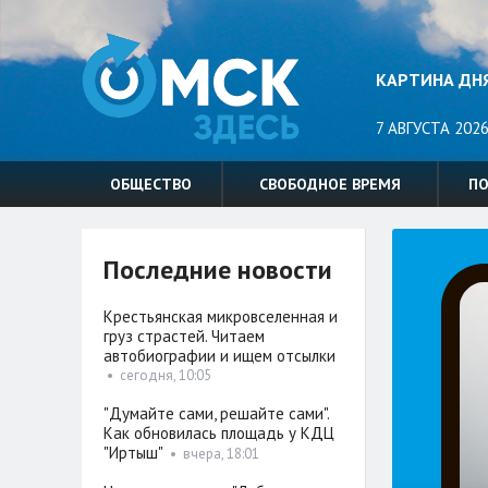
КАРТИНА ДН
7 АВГУСТА 2026
ОБЩЕСТВО
СВОБОДНОЕ ВРЕМЯ
П
Последние новости
Крестьянская микровселенная и
груз страстей. Читаем
автобиографии и ищем отсылки
•
сегодня, 10:05
"Думайте сами, решайте сами".
Как обновилась площадь у КДЦ
"Иртыш"
•
вчера, 18:01