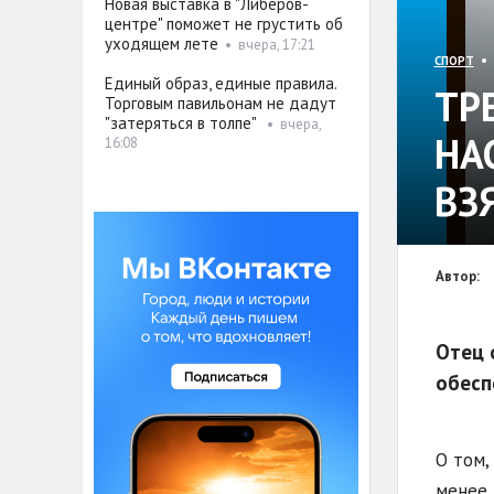
Новая выставка в "Либеров-
центре" поможет не грустить об
уходящем лете
•
вчера, 17:21
• 
СПОРТ
Единый образ, единые правила.
ТР
Торговым павильонам не дадут
"затеряться в толпе"
•
вчера,
НА
16:08
ВЗ
Автор:
Отец 
обесп
О том,
менее 