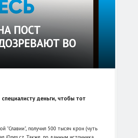
НА ПОСТ
ОДОЗРЕВАЮТ ВО
специалисту деньги, чтобы тот
й "Славии", получил 500 тысяч крон (чуть
л iDnes.cz. Также, по данным источника,