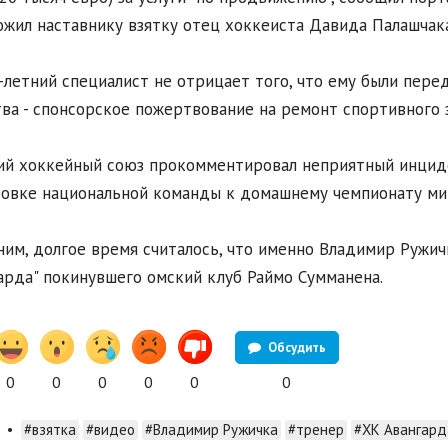
жил наставнику взятку отец хоккеиста Давида Палашчака
-летний специалист не отрицает того, что ему были перед
ва - спонсорское пожертвование на ремонт спортивного з
й хоккейный союз прокомментировал неприятный инцидент
овке национальной команды к домашнему чемпионату мира
им, долгое время считалось, что именно Владимир Ружичк
арда" покинувшего омский клуб Раймо Сумманена.
Обсудить
0
0
0
0
0
0
•
#взятка
#видео
#Владимир Ружичка
#тренер
#ХК Авангард