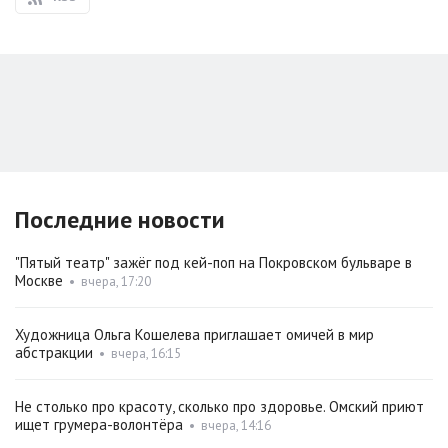
Последние новости
"Пятый театр" зажёг под кей-поп на Покровском бульваре в
Москве
•
вчера, 17:20
Художница Ольга Кошелева приглашает омичей в мир
абстракции
•
вчера, 16:15
Не столько про красоту, сколько про здоровье. Омский приют
ищет грумера-волонтёра
•
вчера, 14:16