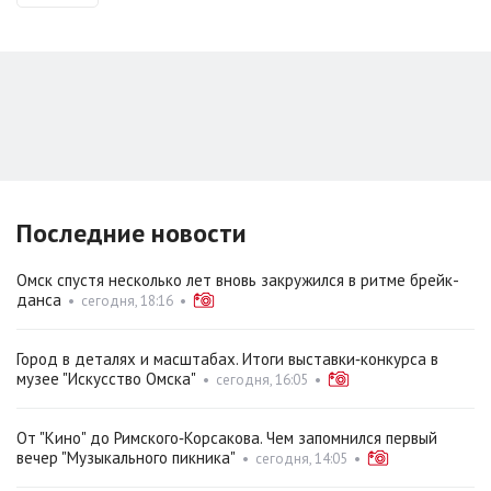
Последние новости
Омск спустя несколько лет вновь закружился в ритме брейк-
данса
•
сегодня, 18:16
•
Город в деталях и масштабах. Итоги выставки‑конкурса в
музее "Искусство Омска"
•
сегодня, 16:05
•
От "Кино" до Римского‑Корсакова. Чем запомнился первый
вечер "Музыкального пикника"
•
сегодня, 14:05
•