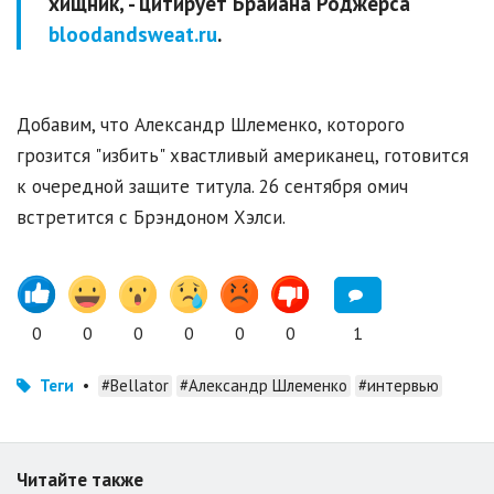
хищник, - цитирует Брайана Роджерса
bloodandsweat.ru
.
Добавим, что Александр Шлеменко, которого
грозится "избить" хвастливый американец, готовится
к очередной защите титула. 26 сентября омич
встретится с Брэндоном Хэлси.
0
0
0
0
0
0
1
Теги
•
#Bellator
#Александр Шлеменко
#интервью
Читайте также