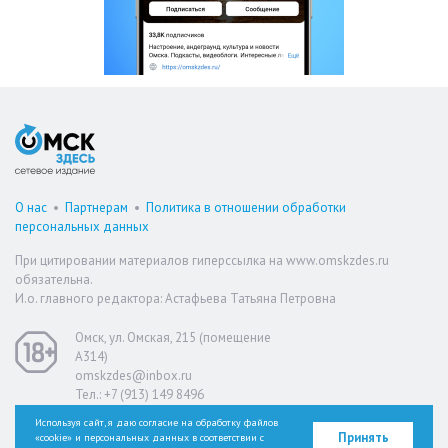
О нас
•
Партнерам
•
Политика в отношении обработки
персональных данных
При цитировании материалов гиперссылка на www.omskzdes.ru
обязательна.
И.о. главного редактора: Астафьева Татьяна Петровна
Омск, ул. Омская, 215 (помещение
А314)
omskzdes@inbox.ru
Тел.: +7 (913) 149 8496
Используя сайт, я даю согласие на обработку файлов
Принять
«cookie» и персональных данных в соответствии с
Версия для слабовидящих