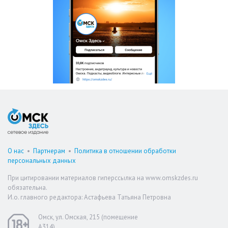
О нас
•
Партнерам
•
Политика в отношении обработки
персональных данных
При цитировании материалов гиперссылка на www.omskzdes.ru
обязательна.
И.о. главного редактора: Астафьева Татьяна Петровна
Омск, ул. Омская, 215 (помещение
А314)