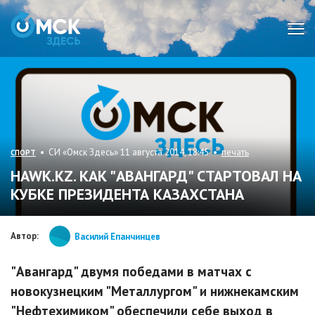
Мен
• СИ «Омск Здесь» 11 августа 2014, 18:45 •
печать
СПОРТ
HAWK.KZ. КАК "АВАНГАРД" СТАРТОВАЛ НА
КУБКЕ ПРЕЗИДЕНТА КАЗАХСТАНА
Автор:
Василий Епанчинцев
"Авангард" двумя победами в матчах с
новокузнецким "Металлургом" и нижнекамским
"Нефтехимиком" обеспечили себе выход в