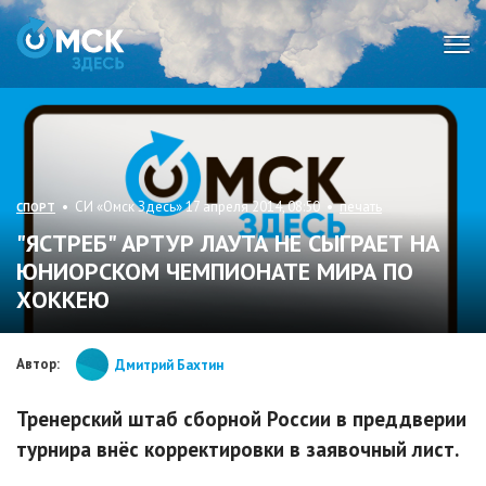
Мен
• СИ «Омск Здесь» 17 апреля 2014, 08:50 •
печать
СПОРТ
"ЯСТРЕБ" АРТУР ЛАУТА НЕ СЫГРАЕТ НА
ЮНИОРСКОМ ЧЕМПИОНАТЕ МИРА ПО
ХОККЕЮ
Автор:
Дмитрий Бахтин
Тренерский штаб сборной России в преддверии
турнира внёс корректировки в заявочный лист.