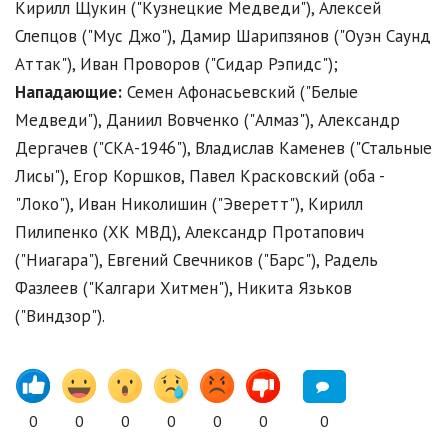
Кирилл Щукин ("Кузнецкие Медведи"), Алексей
Слепцов ("Мус Джо"), Дамир Шарипзянов ("Оуэн Саунд
Аттак"), Иван Проворов ("Сидар Рэпидс");
Нападающие:
Семен Афонасьевский ("Белые
Медведи"), Даниил Вовченко ("Алмаз"), Александр
Дергачев ("СКА-1946"), Владислав Каменев ("Стальные
Лисы"), Егор Коршков, Павел Красковский (оба -
"Локо"), Иван Николишин ("Эверетт"), Кирилл
Пилипенко (ХК МВД), Александр Протапович
("Ниагара"), Евгений Свечников ("Барс"), Радель
Фазлеев ("Калгари Хитмен"), Никита Язьков
("Виндзор").
0
0
0
0
0
0
0