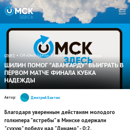
Мен
• СИ «Омск Здесь» 2 апреля 2014, 08:38 •
печать
СПОРТ
ШИЛИН ПОМОГ "АВАНГАРДУ" ВЫИГРАТЬ В
ПЕРВОМ МАТЧЕ ФИНАЛА КУБКА
НАДЕЖДЫ
Автор:
Дмитрий Бахтин
Благодаря уверенным действиям молодого
голкипера "ястребы" в Минске одержали
"сухую" победу над "Динамо" - 0:2.