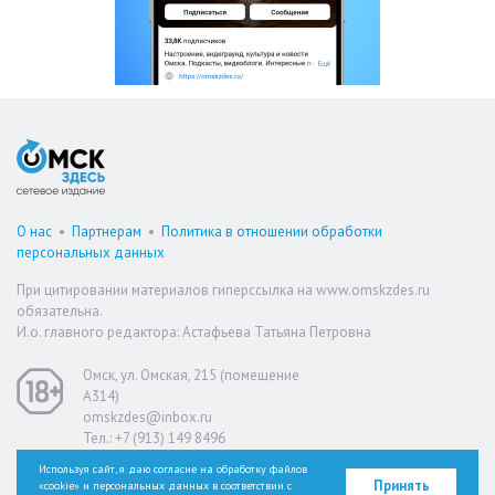
О нас
•
Партнерам
•
Политика в отношении обработки
персональных данных
При цитировании материалов гиперссылка на www.omskzdes.ru
обязательна.
И.о. главного редактора: Астафьева Татьяна Петровна
Омск, ул. Омская, 215 (помещение
А314)
omskzdes@inbox.ru
Тел.: +7 (913) 149 8496
Используя сайт, я даю согласие на обработку файлов
Принять
«cookie» и персональных данных в соответствии с
Версия для слабовидящих