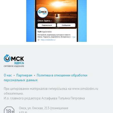
О нас
•
Партнерам
•
Политика в отношении обработки
персональных данных
При цитировании материалов гиперссылка на www.omskzdes.ru
обязательна.
И.о. главного редактора: Астафьева Татьяна Петровна
Омск, ул. Омская, 215 (помещение
А314)