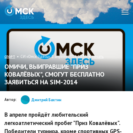
Мен
• СИ «Омск Здесь» 1 апреля 2014, 15:35 •
печать
СПОРТ
ОМИЧИ, ВЫИГРАВШИЕ "ПРИЗ
КОВАЛЁВЫХ", СМОГУТ БЕСПЛАТНО
ЗАЯВИТЬСЯ НА SIM-2014
Автор:
Дмитрий Бахтин
В апреле пройдёт любительский
легкоатлетический пробег "Приз Ковалёвых".
Победители турнира, кроме спортивных GPS-