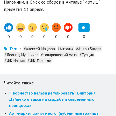
Напомним, в Омск со сборов в Анталье "Иртыш"
прилетит 13 апреля.
0
0
0
0
0
0
0
Теги
•
#Алексей Мацюра
#Анталья
#Антон Багаев
#Леонид Мушников
#товарищеский матч
#Турция
#ФК Иртыш
#ФК Торпедо
Читайте также
"Творчество нельзя регулировать". Виктория
Дайнеко о такси на свадьбе и современных
принцессах
Арт-маркет занял место: (пуб)личные границы,