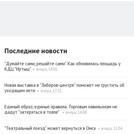
Последние новости
"Думайте сами, решайте сами". Как обновилась площадь у
КДЦ "Иртыш"
•
вчера, 18:01
Новая выставка в "Либеров-центре" поможет не грустить об
уходящем лете
•
вчера, 17:21
Единый образ, единые правила. Торговым павильонам не
дадут "затеряться в толпе"
•
вчера, 16:08
"Театральный поезд" может вернуться в Омск
•
вчера, 15:34