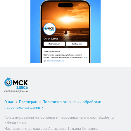
О нас
•
Партнерам
•
Политика в отношении обработки
персональных данных
При цитировании материалов гиперссылка на www.omskzdes.ru
обязательна.
И.о. главного редактора: Астафьева Татьяна Петровна