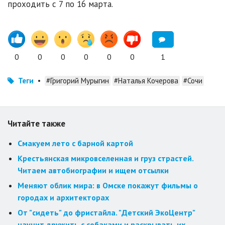
проходить с 7 по 16 марта.
0
0
0
0
0
0
1
Теги
•
#Григорий Мурыгин
#Наталья Кочерова
#Сочи
Читайте также
Смакуем лето с барной картой
Крестьянская микровселенная и груз страстей.
Читаем автобиографии и ищем отсылки
Меняют облик мира: в Омске покажут фильмы о
городах и архитекторах
От "сидеть" до фристайла. "Детский ЭкоЦентр"
научит дружить с собаками и раскрывать их