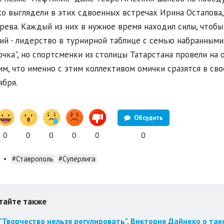
о выглядели в этих сдвоенных встречах Ирина Остапова,
ева. Каждый из них в нужное время находил силы, чтобы 
ий - лидерство в турнирной таблице с семью набранными 
очка", но спортсменки из столицы Татарстана провели на 
м, что именно с этим коллективом омички сразятся в св
ября.
Обсудить
0
0
0
0
0
0
•
#Ставрополь
#Суперлига
тайте также
"Творчество нельзя регулировать". Виктория Дайнеко о так