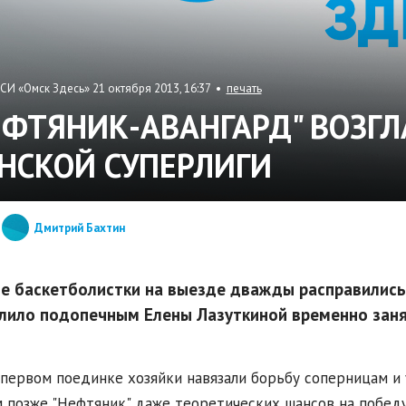
СИ «Омск Здесь» 21 октября 2013, 16:37 •
печать
ЕФТЯНИК-АВАНГАРД" ВОЗГ
НСКОЙ СУПЕРЛИГИ
Дмитрий Бахтин
е баскетболистки на выезде дважды расправились
лило подопечным Елены Лазуткиной временно заня
 первом поединке хозяйки навязали борьбу соперницам и у
 позже "Нефтяник" даже теоретических шансов на победу 