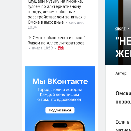
Слушаем музыку на пикнике,
гуляем по альтернативному
городу, лечим любовные
расстройства: чем заняться в
Омске в выходные
•
сегодня,
10:04
• 
СПОРТ
"Н
"Я Омск люблю легко и пылко".
Гуляем по Аллее литераторов
•
вчера, 18:39
•
ЖЕ
Автор:
Омски
позво
Если в
матчем