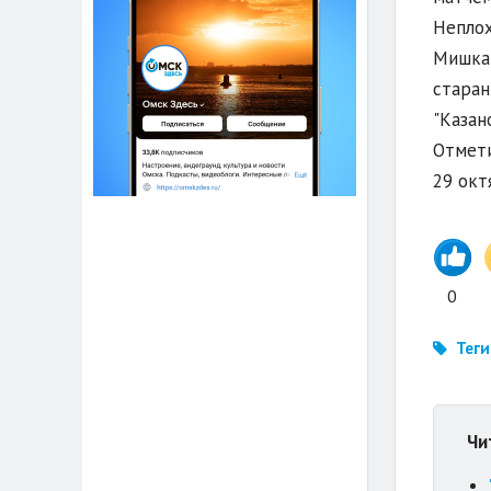
Неплох
Мишкар
старан
"Казан
Отмети
29 окт
0
Теги
Чи