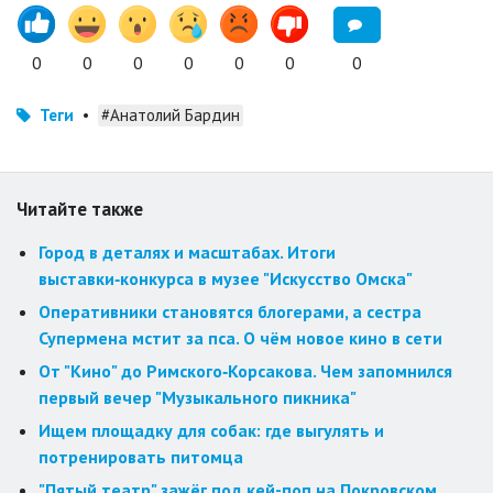
0
0
0
0
0
0
0
Теги
•
#Анатолий Бардин
Читайте также
Город в деталях и масштабах. Итоги
выставки‑конкурса в музее "Искусство Омска"
Оперативники становятся блогерами, а сестра
Супермена мстит за пса. О чём новое кино в сети
От "Кино" до Римского‑Корсакова. Чем запомнился
первый вечер "Музыкального пикника"
Ищем площадку для собак: где выгулять и
потренировать питомца
"Пятый театр" зажёг под кей-поп на Покровском