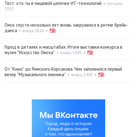
Тест: кто ты в пищевой цепочке ИТ-технологий
•
сегодня,
10:13
Омск спустя несколько лет вновь закружился в ритме брейк-
данса
•
вчера, 18:16
•
Город в деталях и масштабах. Итоги выставки‑конкурса в
музее "Искусство Омска"
•
вчера, 16:05
•
От "Кино" до Римского‑Корсакова. Чем запомнился первый
вечер "Музыкального пикника"
•
вчера, 14:05
•