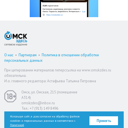
О нас
•
Партнерам
•
Политика в отношении обработки
персональных данных
При цитировании материалов гиперссылка на www.omskzdes.ru
обязательна.
И.о. главного редактора: Астафьева Татьяна Петровна
Омск, ул. Омская, 215 (помещение
А314)
omskzdes@inbox.ru
Тел.: +7 (913) 149 8496
Используя сайт, я даю согласие на обработку файлов
Принять
«cookie» и персональных данных в соответствии с
Версия для слабовидящих
Политикой