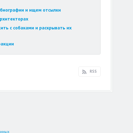
обиографии и ищем отсылки
архитекторах
ить с собаками и раскрывать их
ракции
RSS
анных