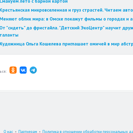
Смакуем лето с барной картой
Крестьянская микровселенная и груз страстей. Читаем авт
Меняют облик мира: в Омске покажут фильмы о городах и 
От "сидеть" до фристайла. "Детский ЭкоЦентр" научит друж
таланты
Художница Ольга Кошелева приглашает омичей в мир абст
ься:
О нас
•
Партнерам
•
Политика в отношении обработки персональных д