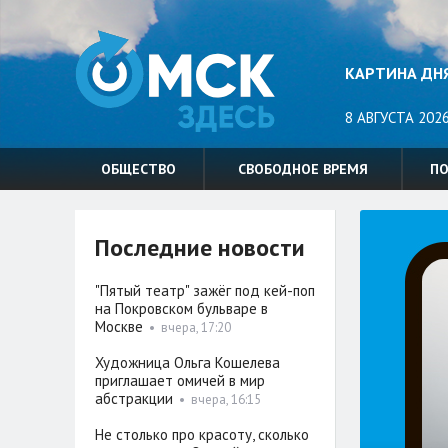
КАРТИНА ДН
8 АВГУСТА 2026
ОБЩЕСТВО
СВОБОДНОЕ ВРЕМЯ
П
Последние новости
"Пятый театр" зажёг под кей-поп
на Покровском бульваре в
Москве
•
вчера, 17:20
Художница Ольга Кошелева
приглашает омичей в мир
абстракции
•
вчера, 16:15
Не столько про красоту, сколько