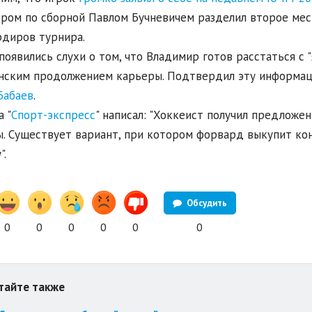
ром по сборной Павлом Бучневичем разделил второе мес
диров турнира.
появились слухи о том, что Владимир готов расстаться с 
нским продолжением карьеры. Подтвердил эту информа
Бабаев
.
а "
Спорт-экспресс
" написал: "Хоккеист получил предложе
. Существует вариант, при котором форвард выкупит кон
".
Обсудить
0
0
0
0
0
0
тайте также