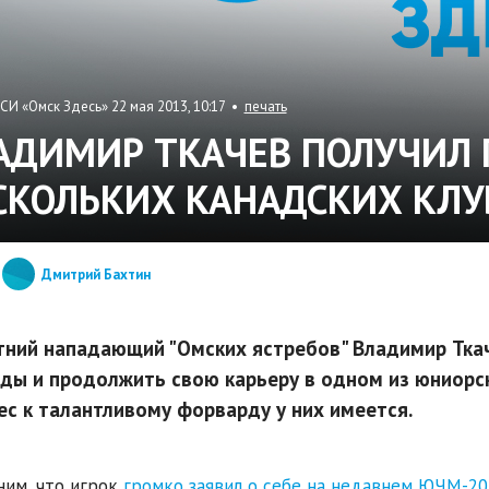
СИ «Омск Здесь» 22 мая 2013, 10:17 •
печать
АДИМИР ТКАЧЕВ ПОЛУЧИЛ
СКОЛЬКИХ КАНАДСКИХ КЛУ
Дмитрий Бахтин
тний нападающий "Омских ястребов" Владимир Ткач
ды и продолжить свою карьеру в одном из юниорск
ес к талантливому форварду у них имеется.
им, что игрок
громко заявил о себе на недавнем ЮЧМ-20