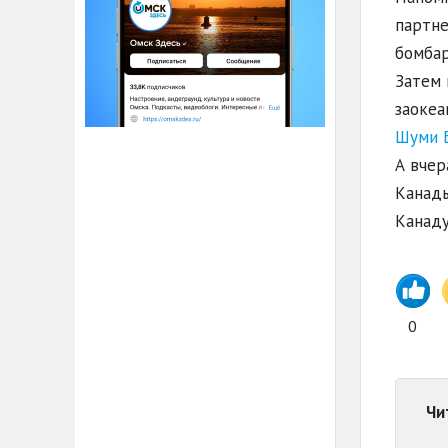
партне
бомбар
Затем 
заокеа
Шуми 
А вчер
Канады
Канаду
0
Чи