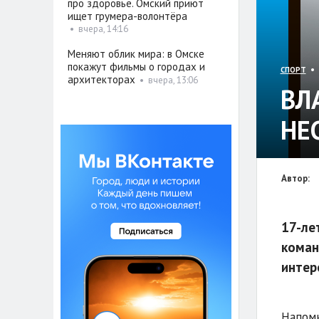
про здоровье. Омский приют
ищет грумера-волонтёра
•
вчера, 14:16
Меняют облик мира: в Омске
покажут фильмы о городах и
• 
СПОРТ
архитекторах
•
вчера, 13:06
ВЛ
НЕ
Автор:
17-ле
коман
интер
Напомн