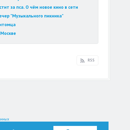
ит за пса. О чём новое кино в сети
вечер "Музыкального пикника"
питомца
 Москве
RSS
анных
на.