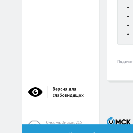
Поделит
Версия для
слабовидящих
Омск, ул. Омская, 215
(помещение А314)