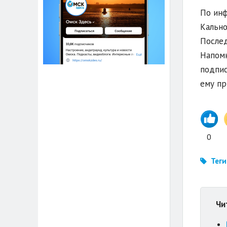
По инф
Кально
Послед
Напомн
подпис
ему пр
0
Теги
Чи