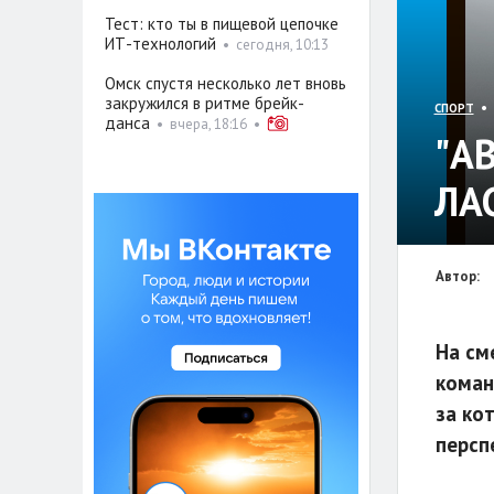
Тест: кто ты в пищевой цепочке
ИТ-технологий
•
сегодня, 10:13
Омск спустя несколько лет вновь
закружился в ритме брейк-
• 
СПОРТ
данса
•
вчера, 18:16
•
"А
ЛА
Автор:
На см
коман
за ко
персп