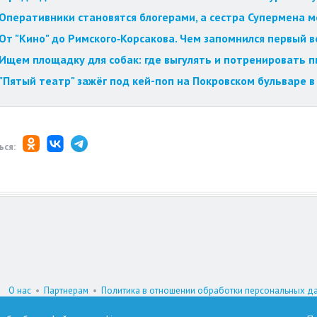
Оперативники становятся блогерами, а сестра Супермена мст
От "Кино" до Римского‑Корсакова. Чем запомнился первый 
Ищем площадку для собак: где выгулять и потренировать 
"Пятый театр" зажёг под кей-поп на Покровском бульваре в
ься:
О нас
•
Партнерам
•
Политика в отношении обработки персональных д
При цитировании материалов гиперссылка на www.omskzdes.ru обязатель