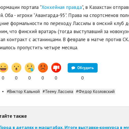
ормации портала "
Хоккейная правда
", в Казахстан отпр
й. Оба - игроки "Авангарда-95". Права на спортсменов пол
ние формальности по переходу Лассилы в омский клуб д
им, что финский вратарь (тогда выступавший за новокузн
ал контракт с астанинцами. В феврале в матче против СКА
ишлось пропустить четыре месяца.
Обсудить
0
0
0
0
0
0
•
#Виктор Кальной
#Теему Лассила
#Федор Козловский
тайте также
Город в деталях и масштабах. Итоги выставки‑конкурса в му