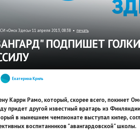
СИ «Омск Здесь» 11 апреля 2013, 08:38 •
печать
ВАНГАРД" ПОДПИШЕТ ГОЛКИ
ССИЛУ
Екатерина Криль
ену Карри Рамо, который, скорее всего, покинет Ом
ду придет другой известный вратарь из Финляндии 
торый в нынешнем чемпионате выступал кипер, сог
ективных воспитанников "авангардовской" школы.