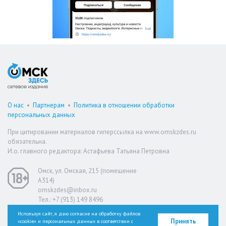
О нас
•
Партнерам
•
Политика в отношении обработки
персональных данных
При цитировании материалов гиперссылка на www.omskzdes.ru
обязательна.
И.о. главного редактора: Астафьева Татьяна Петровна
Омск, ул. Омская, 215 (помещение
А314)
omskzdes@inbox.ru
Тел.: +7 (913) 149 8496
Используя сайт, я даю согласие на обработку файлов
Принять
«cookie» и персональных данных в соответствии с
Версия для слабовидящих