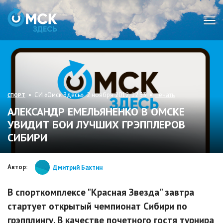
Мен
• СИ «Омск Здесь» 2 ноября 2012, 12:33 •
печать
СПОРТ
АЛЕКСАНДР ЕМЕЛЬЯНЕНКО В ОМСКЕ
УВИДИТ БОИ ЛУЧШИХ ГРЭППЛЕРОВ
СИБИРИ
Автор:
Дмитрий Бахтин
В спорткомплексе "Красная Звезда" завтра
стартует открытый чемпионат Сибири по
грэпплингу. В качестве почетного гостя турнира