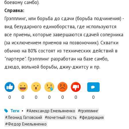
боевому самбо).
Справка:
Грэпплинг, или борьба до сдачи (борьба подчинения) -
вид безударного единоборства, где используются
все приемы, которые завершаются сдачей соперника
(за исключением приемов на позвоночник). Схватки
обычно на 80% состоят из технических действий в
"партере". Грэпплинг разработан на базе самбо,
дзюдо, вольной борьбы, джиу-джитсу и пр.
0
0
0
0
0
0
0
Теги
•
#Александр Емельяненко
#грэпплинг
#Леонид Гатовский
#почетный гость
#федерация
#Федор Емельяненко