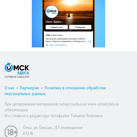
О нас
•
Партнерам
•
Политика в отношении обработки
персональных данных
При цитировании материалов гиперссылка на www.omskzdes.ru
обязательна.
И.о. главного редактора: Астафьева Татьяна Петровна
Омск, ул. Омская, 215 (помещение
А314)